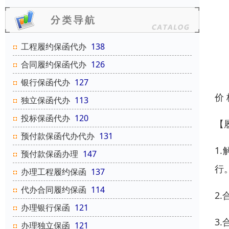
工程履约保函代办
138
合同履约保函代办
126
银行保函代办
127
价
独立保函代办
113
投标保函代办
120
【
预付款保函代办代办
131
1
预付款保函办理
147
行
办理工程履约保函
137
代办合同履约保函
114
2
办理银行保函
121
3
办理独立保函
121