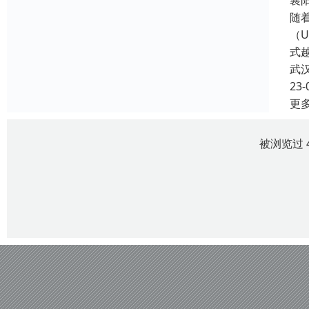
襄
随
（
式
武
23-
更
被浏览过 