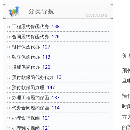
工程履约保函代办
138
合同履约保函代办
126
银行保函代办
127
价
独立保函代办
113
投标保函代办
120
预
预付款保函代办代办
131
旦
预付款保函办理
147
预
办理工程履约保函
137
时
代办合同履约保函
114
方
办理银行保函
121
的
办理独立保函
121