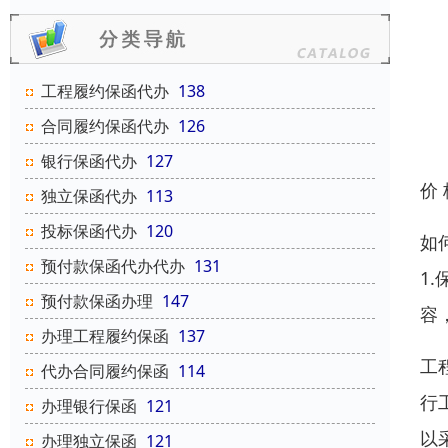
工程履约保函代办
138
合同履约保函代办
126
银行保函代办
127
价
独立保函代办
113
投标保函代办
120
如
预付款保函代办代办
131
1
预付款保函办理
147
容
办理工程履约保函
137
工
代办合同履约保函
114
行
办理银行保函
121
以
办理独立保函
121