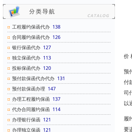
工程履约保函代办
138
合同履约保函代办
126
银行保函代办
127
价
独立保函代办
113
投标保函代办
120
预
预付款保函代办代办
131
付
预付款保函办理
147
司
办理工程履约保函
137
以
代办合同履约保函
114
履
办理银行保函
121
要
办理独立保函
121